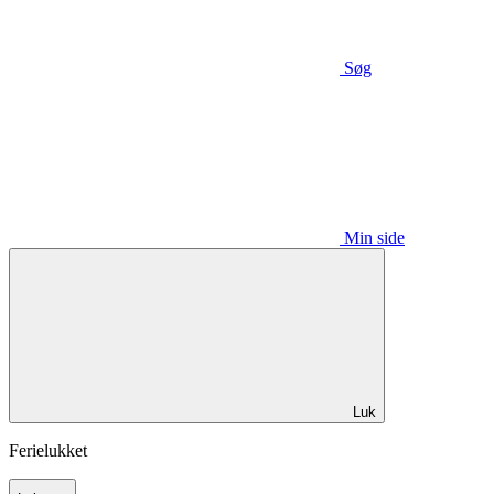
Søg
Min side
Luk
Ferielukket