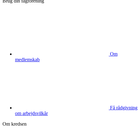
Brug din fagforening
Om
medlemskab
Få rådgivning
om arbejdsvilkår
Om kredsen