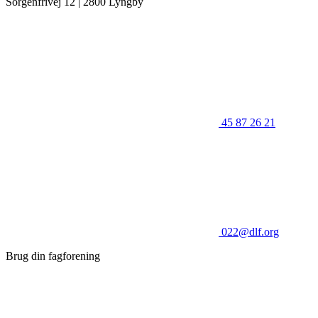
Sorgenfrivej 12 | 2800 Lyngby
45 87 26 21
022@dlf.org
Brug din fagforening