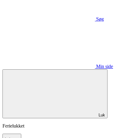
Søg
Min side
Luk
Ferielukket