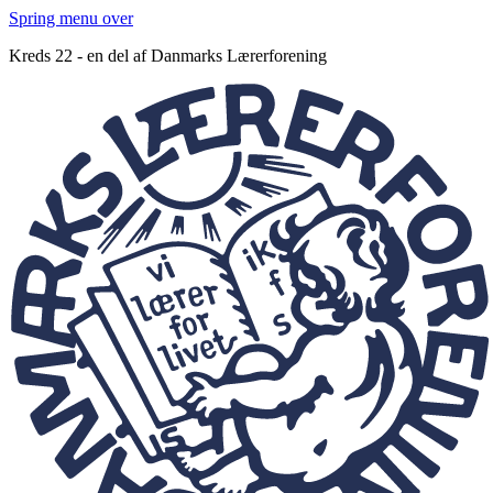
Spring menu over
Kreds 22 - en del af Danmarks Lærerforening